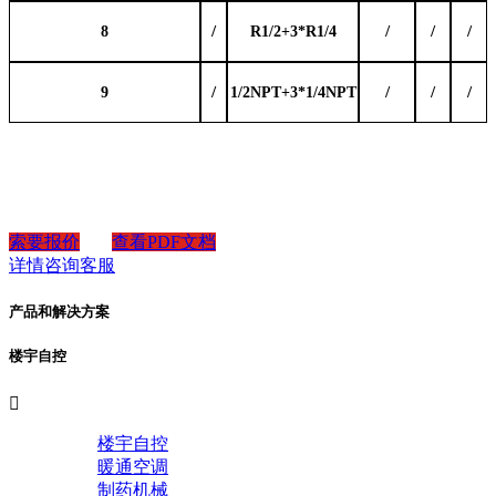
/
/
/
/
8
R1/2+3*R1/4
/
/
/
/
9
1/2NPT+3*1/4NPT
索要报价
查看PDF文档
详情咨询客服
产品和解决方案
楼宇自控

楼宇自控
暖通空调
制药机械