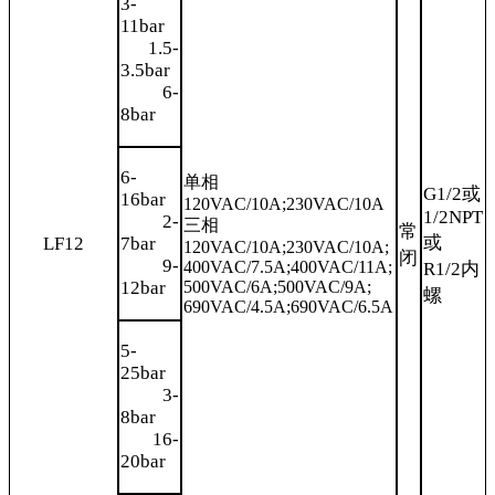
3-
11bar
1.5-
3.5bar
6-
8bar
6-
单相
G1/2或
16bar
120VAC/10A;230VAC/10A
1/2NPT
2-
三相
常
或
LF12
7bar
120VAC/10A;230VAC/10A;
闭
9-
400VAC/7.5A;400VAC/11A;
R1/2内
12bar
500VAC/6A;500VAC/9A;
螺
690VAC/4.5A;690VAC/6.5A
5-
25bar
3-
8bar
16-
20bar