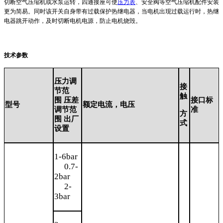
切断空气压缩机或水泵运转，四通接座可使
压力表
、安全阀等空气压缩机配件安装
更为简易。同时该开关自身带有过载保护热继电器，当电机出现过载运行时，热继
电器跳开动作，及时切断电机电源，防止电机烧毁。
技术参数
压力调
接
节范
触
围
压差
接口标
型号
额定电流，电压
调节范
准
方
围
出厂
式
设置
1-6bar
0.7-
2bar
2-
3bar