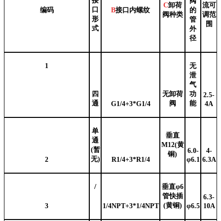
接
阀
C
卸荷
流可
口
编码
B
接口内螺纹
的
阀种类
调范
形
管
围
式
外
径
1
无
泄
气
四
无卸荷
功
2.5-
通
阀
能
G1/4+3*G1/4
4A
单
垂直
通
M12(黄
(暂
6.0-
4-
铜)
无)
2
R1/4+3*R1/4
φ6.1
6.3A
/
垂直
φ6
管快插
6.3-
(黄铜)
3
1/4NPT+3*1/4NPT
φ6.5
10A