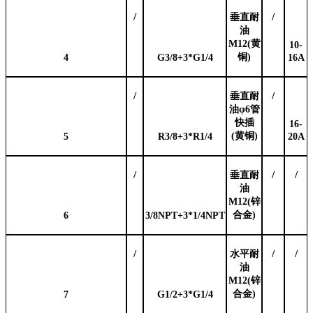
/
/
垂直耐
油
M12(黄
10-
铜)
4
G3/8+3*G1/4
16A
/
/
垂直耐
油
φ6管
快插
16-
(黄铜)
5
R3/8+3*R1/4
20A
/
/
/
垂直耐
油
M12(锌
合金)
6
3/8NPT+3*1/4NPT
/
/
/
水平耐
油
M12(锌
合金)
7
G1/2+3*G1/4