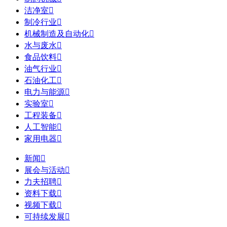
洁净室

制冷行业

机械制造及自动化

水与废水

食品饮料

油气行业

石油化工

电力与能源

实验室

工程装备

人工智能

家用电器

新闻

展会与活动

力夫招聘

资料下载

视频下载

可持续发展
