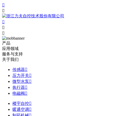





产品
应用领域
服务与支持
关于我们
传感器

压力开关

微型水泵

执行器

电磁阀

楼宇自控

暖通空调

制药机械
