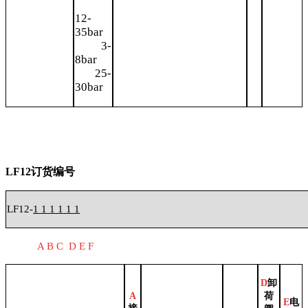
12-
35bar
3-
8bar
25-
30bar
LF12订货编号
LF12-
1
1
1
1
1
1
A
B C D E F
D
卸
A
荷
E
电