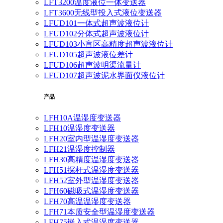
LFT3200温度液位一体变送器
LFT3600无线型投入式液位变送器
LFUD101一体式超声波液位计
LFUD102分体式超声波液位计
LFUD103小盲区高精度超声波液位计
LFUD105超声波液位差计
LFUD106超声波明渠流量计
LFUD107超声波泥水界面仪液位计
产品
LFH10A温湿度变送器
LFH10温湿度变送器
LFH20室内型温湿度变送器
LFH21温湿度控制器
LFH30高精度温湿度变送器
LFH51探杆式温湿度变送器
LFH52室外型温湿度变送器
LFH60磁吸式温湿度变送器
LFH70高温温湿度变送器
LFH71本质安全型温湿度变送器
LFH75嵌入式温湿度变送器