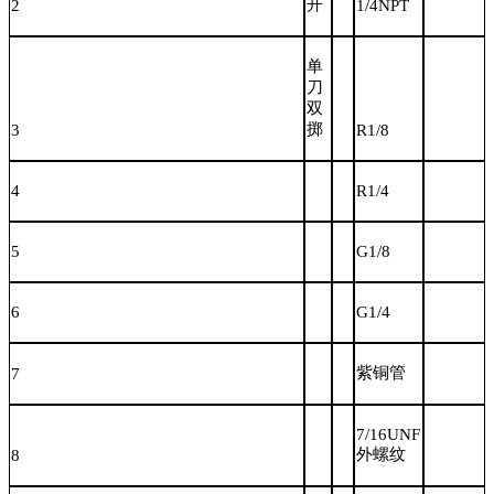
开
2
1/4NPT
单
刀
双
掷
3
R1/8
4
R1/4
5
G1/8
6
G1/4
紫铜管
7
7/16UNF
外螺纹
8