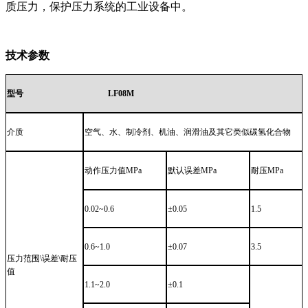
质压力，保护压力系统的工业设备中。
技术参数
型号
LF08M
介质
空气、水、制冷剂、机油、润滑油及其它类似碳氢化合物
动作压力值
MPa
默认误差
MPa
耐压
MPa
0.02~0.6
±0.05
1.5
0.6~1.0
±0.07
3.5
压力范围
\误差\耐压
值
1.1~2.0
±0.1