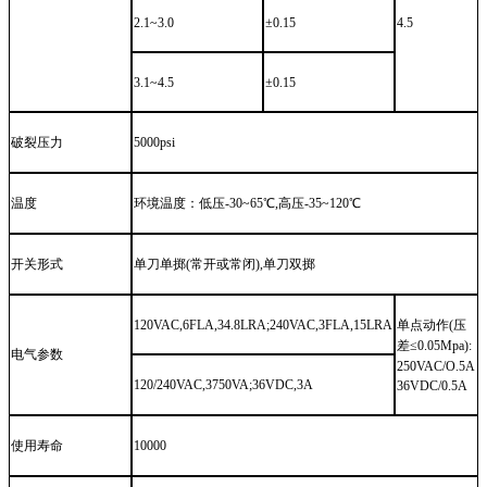
2.1~3.0
±0.15
4.5
3.1~4.5
±0.15
破裂压力
5000psi
温度
环境温度：低压
-30~65℃,高压-35~120℃
开关形式
单刀单掷
(常开或常闭),单刀双掷
120VAC,6FLA,34.8LRA;240VAC,3FLA,15LRA
单点动作
(压
差≤0.05Mpa):
电气参数
250VAC/O.5A
120/240VAC,3750VA;36VDC,3A
36VDC/0.5A
使用寿命
10000