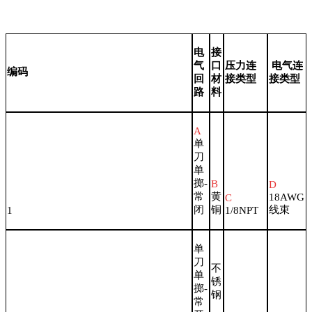
电
接
气
口
压力连
电气连
编码
回
材
接类型
接类型
路
料
A
单
刀
单
掷-
B
D
常
黄
18AWG
C
闭
铜
线束
1
1/8NPT
单
刀
不
单
锈
掷
-
钢
常