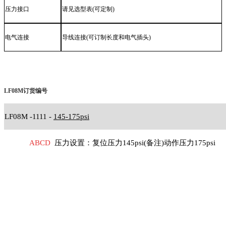
压力接口
请见选型表
(可定制)
电气连接
导线连接
(可订制长度和电气插头)
LF08M订货编号
LF08
M
-1111 -
145-175psi
A
BCD
压力设置：复位压力
145psi(备注)动作压力175psi