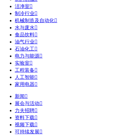
洁净室

制冷行业

机械制造及自动化

水与废水

食品饮料

油气行业

石油化工

电力与能源

实验室

工程装备

人工智能

家用电器

新闻

展会与活动

力夫招聘

资料下载

视频下载

可持续发展
