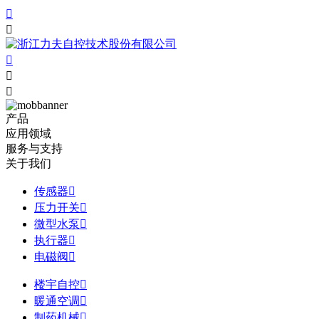





产品
应用领域
服务与支持
关于我们
传感器

压力开关

微型水泵

执行器

电磁阀

楼宇自控

暖通空调

制药机械
