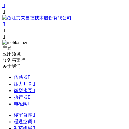





产品
应用领域
服务与支持
关于我们
传感器

压力开关

微型水泵

执行器

电磁阀

楼宇自控

暖通空调

制药机械
