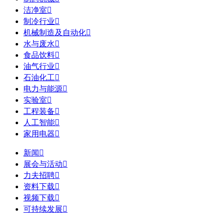
洁净室

制冷行业

机械制造及自动化

水与废水

食品饮料

油气行业

石油化工

电力与能源

实验室

工程装备

人工智能

家用电器

新闻

展会与活动

力夫招聘

资料下载

视频下载

可持续发展
