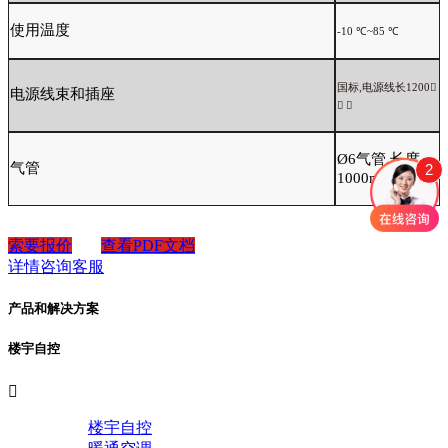
使用温度
-
10
℃~
85
℃
国标
,电源线⻓
1200

电源线束和插座
 
Ø6⽓管,⻓度
气管
2
1000mm
索要报价
查看PDF文档
详情咨询客服
产品和解决方案
楼宇自控

楼宇自控