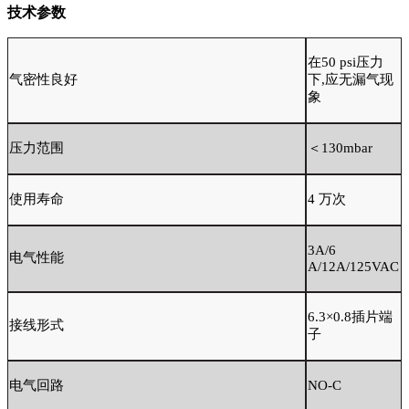
技术参数
在
50 psi压⼒
气密性良好
下,应⽆漏⽓现
象
压力范围
＜
130mbar
使用寿命
4 万次
3A/6
电气性能
A/12A/125VAC
6.3×0.8插片端
接线形式
子
电气回路
NO-C