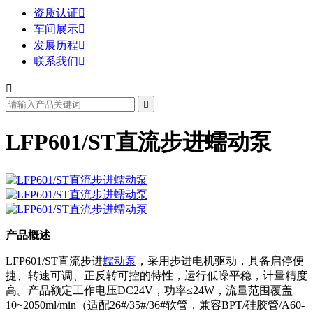
资质认证

车间展示

发展历程

联系我们



LFP601/ST直流步进蠕动泵
产品概述
LFP601/ST直流步进
蠕动泵
，采用步进电机驱动，具备启停便
捷、转速可调、正反转可控的特性，运行低噪平稳，计量精度
高。产品额定工作电压DC24V，功率≤24W，流量范围覆盖
10~2050ml/min（适配26#/35#/36#软管，兼容BPT/硅胶管/A60-