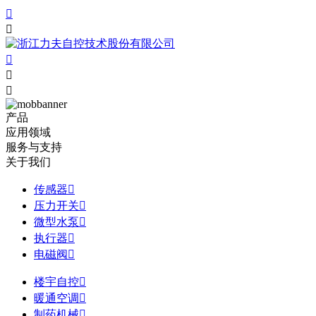





产品
应用领域
服务与支持
关于我们
传感器

压力开关

微型水泵

执行器

电磁阀

楼宇自控

暖通空调

制药机械
