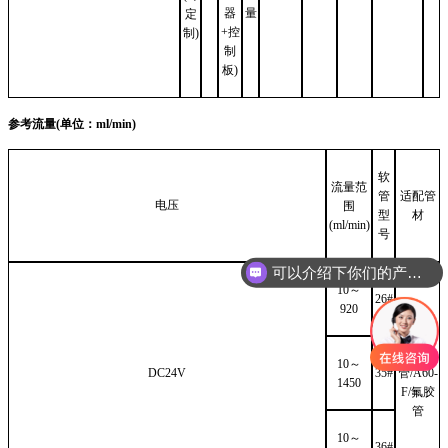
器
量
定
+控
制)
制
板)
参考流量(单位：ml/min)
软
流量范
管
适配管
电压
围
型
材
(ml/min)
号
可以介绍下你们的产品么
10～
26#
920
BPT/硅
胶
10～
DC24V
35#
管/A60-
1450
F/氟胶
管
10～
36#