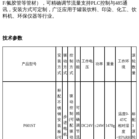
F/氟胶管等管材），可精确调节流量支持PLC控制与485通
讯，安装方式可定制，广泛应用于罐装饮料、印染、化工、饮
料机、环保仪器等行业。
技术参数
安
驱
控
滚
装
动
制
功
工作电
工作环
轮
产品型号
功率
重量
方
方
方
能
压
境
数
式
式
式
量
标
驱
配
动
不
控
可
锈
制
精
钢
温度
0-
标
步
(可
确
安
45℃
配
进
配
调
P601ST
装
DC24V
≤24W
1470g
相对湿
3
电
驱
节
滚
板
度
机
动
流
轮
(可
<85%RH