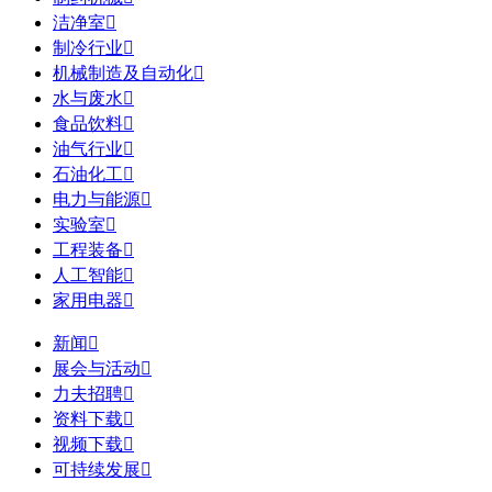
洁净室

制冷行业

机械制造及自动化

水与废水

食品饮料

油气行业

石油化工

电力与能源

实验室

工程装备

人工智能

家用电器

新闻

展会与活动

力夫招聘

资料下载

视频下载

可持续发展
